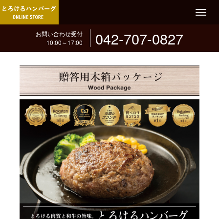
T
o
042-707-0827
お問い合わせ受付
g
10:00～17:00
g
l
e
n
a
v
i
g
a
t
i
o
n