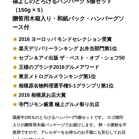
福よしのとろけるハンバーグ 5個セット
（150g × 5）
贈答用木箱入り・和紙パック・ハンバーグソ
ース付
★
2016 ヨーロッパ モンドセレクション受賞
★
楽天デリバリーランキング お弁当部門第1位
★
セブン＆アイ出版 ザ・ベスト・オブ・シェフ50
★
王様のブランチ2016グルメアワード
★
東京メトログルメランキング第1位
★
相模原名物料理選手権S-1グランプリ第1位
★
2016 相模原お店大賞
★
寺門ジモン厳選 極上グルメ祭り出店
国産牛100％のとろけるハンバーグ5個セットです。
ロゴ焼印
入りの贈答用木箱パッケージでお届けします。
卵・小麦粉を不
使用ですので、アレルギーをお持ちの
お子様にも安心してお召