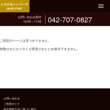
T
o
042-707-0827
お問い合わせ受付
g
10:00～17:00
g
l
e
ご指定のページは見つかりません。
n
a
削除されたかＵＲＬが変更されたため表示できません。
v
i
g
a
t
i
o
n
お問い合わせ
ご利用ガイド
特定商取引法に基づく表記